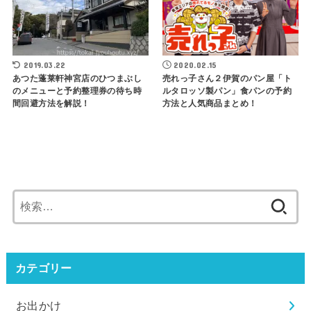
2019.03.22
2020.02.15
あつた蓬莱軒神宮店のひつまぶし
売れっ子さん２伊賀のパン屋「ト
のメニューと予約整理券の待ち時
ルタロッソ製パン」食パンの予約
間回避方法を解説！
方法と人気商品まとめ！
検
索:
カテゴリー
お出かけ