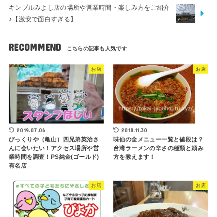
キンブルみよし店の場所や営業時間・楽しみ方をご紹介
♪【激安で面白すぎる】
RECOMMEND
お店
お店
2019.07.06
2018.11.30
びっくりや（亀山）四兄弟英治さ
味仙の全メニュー一覧と値段は？
んに会いたい！アクセス場所や営
台湾ラーメンの辛さの種類と頼み
業時間を調査！PS純金(ゴールド)
方を教えます！
有名店
お店
お店