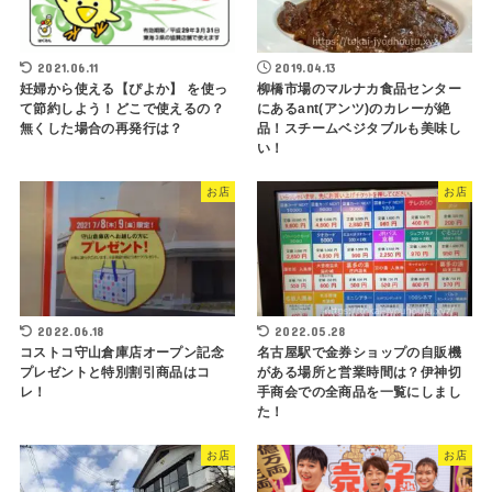
2021.06.11
2019.04.13
妊婦から使える【ぴよか】 を使っ
柳橋市場のマルナカ食品センター
て節約しよう！どこで使えるの？
にあるant(アンツ)のカレーが絶
無くした場合の再発行は？
品！スチームベジタブルも美味し
い！
お店
お店
2022.06.18
2022.05.28
コストコ守山倉庫店オープン記念
名古屋駅で金券ショップの自販機
プレゼントと特別割引商品はコ
がある場所と営業時間は？伊神切
レ！
手商会での全商品を一覧にしまし
た！
お店
お店