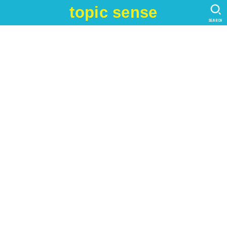
topic sense
SEARCH