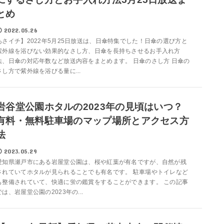
とめ
2022.05.26
あさイチ】2022年5月25日放送は、日傘特集でした！日傘の選び方と
紫外線を浴びない効果的なさし方、日傘を長持ちさせるお手入れ方
法、日傘の対応年数など放送内容をまとめます。 日傘のさし方 日傘の
さし方で紫外線を浴びる量に...
岩谷堂公園ホタルの2023年の見頃はいつ？
有料・無料駐車場のマップ場所とアクセス方
法
2023.05.29
愛知県瀬戸市にある岩屋堂公園は、桜や紅葉が有名ですが、自然が残
されていてホタルが見られることでも有名です。 駐車場やトイレなど
も整備されていて、快適に蛍の鑑賞をすることができます。 この記事
では、岩屋堂公園の2023年の...