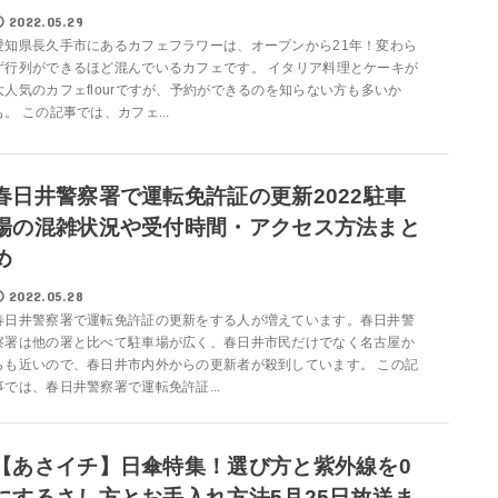
2022.05.29
愛知県長久手市にあるカフェフラワーは、オープンから21年！変わら
ず行列ができるほど混んでいるカフェです。 イタリア料理とケーキが
大人気のカフェflourですが、予約ができるのを知らない方も多いか
も。 この記事では、カフェ...
春日井警察署で運転免許証の更新2022駐車
場の混雑状況や受付時間・アクセス方法まと
め
2022.05.28
春日井警察署で運転免許証の更新をする人が増えています。春日井警
察署は他の署と比べて駐車場が広く、春日井市民だけでなく名古屋か
らも近いので、春日井市内外からの更新者が殺到しています。 この記
事では、春日井警察署で運転免許証...
【あさイチ】日傘特集！選び方と紫外線を0
にするさし方とお手入れ方法5月25日放送ま