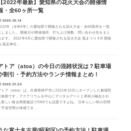
【2022年最新】愛知県の花火大会の開催情
報・全60ヶ所一覧
2022.05.18
2022年（令和4年）の愛知県で開催される花火大会・全60箇所を一覧
にしました。 開催日や開催場所、打ち上げ発数、問い合わせ先をまと
めます。 2022年4月に愛知県で開催される花火大会 風まつり 4月 開催
:菟足神社 ...
アトア（atoa）の今日の混雑状況は？駐車場
や割引・予約方法やランチ情報まとめ！
2022.07.20
アトア（atoa）は、兵庫県神戸市に2021年10月にオープンした劇場型
水族館です。アクアリウムを中心にデジタルアートと美術が融合され
た新しい複合商業施設でSNSでも話題ですよね。 日本らしい和の空間
と宇宙空間が体感でき...
うな富士名古屋(昭和区)の予約方法！駐車場