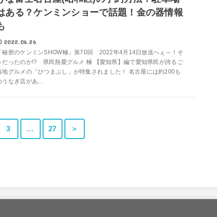
はある？ケンミンショーで話題！金の器情報
も
2022.06.26
「秘密のケンミンSHOW極」第70回 2022年4月14日放送へぇ～！そ
うだったのか!? 県民熱愛グルメ 極 【愛知県】編で愛知県民が誇るご
当地グルメの「ひつまぶし」が特集されました！ 名古屋には約200も
のうなぎ店があ...
3
…
27
＞