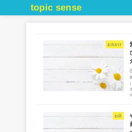
topic sense
お出かけ
お店