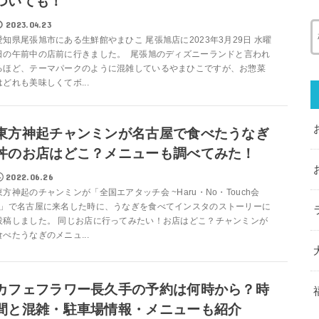
ついても！
2023.04.23
愛知県尾張旭市にある生鮮館やまひこ 尾張旭店に2023年3月29日 水曜
日の午前中の店前に行きました。 尾張旭のディズニーランドと言われ
るほど、テーマパークのように混雑しているやまひこですが、お惣菜
はどれも美味しくてボ...
東方神起チャンミンが名古屋で食べたうなぎ
丼のお店はどこ？メニューも調べてみた！
2022.06.26
東方神起のチャンミンが「全国エアタッチ会 ~Haru・No・Touch会
~」で名古屋に来名した時に、うなぎを食べてインスタのストーリーに
投稿しました。 同じお店に行ってみたい！お店はどこ？チャンミンが
食べたうなぎのメニュ...
カフェフラワー長久手の予約は何時から？時
間と混雑・駐車場情報・メニューも紹介