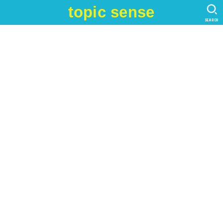
topic sense
SEARCH