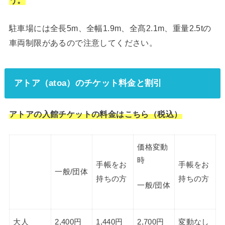
う。
駐車場には全長5m、全幅1.9m、全髙2.1m、重量2.5tの
車両制限があるので注意してください。
アトア（atoa）のチケット料金と割引
アトアの入館チケットの料金はこちら（税込）
価格変動
時
手帳をお
手帳をお
一般/団体
持ちの方
持ちの方
一般/団体
大人
2,400円
1,440円
2,700円
変動なし