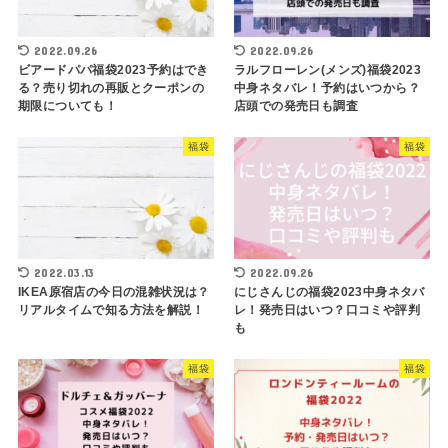
2022.09.26
2022.09.26
ビアードパパ福袋2023予約はでき
ラルフローレン(メンズ)福袋2023
る？売り切れの再販とクーポンの
中身ネタバレ！予約はいつから？
期限についても！
店頭での発売日も調査
福袋
福袋
2022.03.13
2022.09.26
IKEA原宿店の今日の混雑状況は？
にじさんじの福袋2023中身ネタバ
リアルタイムで知る方法を解説！
レ！発売日はいつ？口コミや評判
も
福袋
福袋