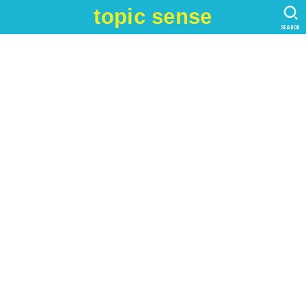
topic sense
SEARCH