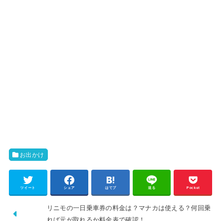
お出かけ
ツイート
シェア
はてブ
送る
Pocket
リニモの一日乗車券の料金は？マナカは使える？何回乗
れば元が取れるか料金表で確認！