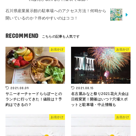
石川県産業展示館の駐車場へのアクセス方法！何時から
開いているのか？停めやすいのはココ！
RECOMMEND
お出かけ
お出かけ
2021.08.09
2021.08.15
サニーオーチャードららぽーとの
名古屋みなと祭り2021花火大会は
ランチに行ってきた！値段は？予
日程変更！開催はいつ？穴場スポ
約はできるの？
ットと駐車場・中止情報も
お出かけ
お出かけ