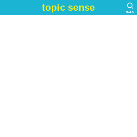
topic sense
SEARCH