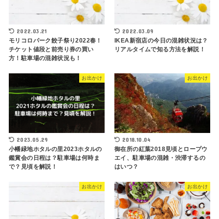
2022.03.21
2022.03.09
モリコロパーク餃子祭り2022春！
IKEA新宿店の今日の混雑状況は？
チケット値段と前売り券の買い
リアルタイムで知る方法を解説！
方！駐車場の混雑状況も！
お出かけ
お出かけ
2023.05.29
2018.10.04
小幡緑地ホタルの里2023ホタルの
御在所の紅葉2018見頃とロープウ
鑑賞会の日程は？駐車場は何時ま
エイ、駐車場の混雑・渋滞するの
で？見頃を解説！
はいつ？
お出かけ
お出かけ