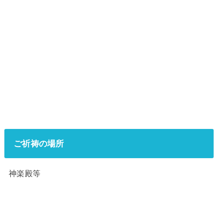
ご祈祷の場所
神楽殿等