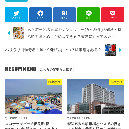
ツイート
シェア
はてブ
送る
Pocket
ららぽーと名古屋のケンタッキー(食べ放題)の値段と待
ち時間まとめ！予約はできる？実際に行ってみた！
パリ祭り円頓寺名古屋2018日程はいつ？駐車場はある？
RECOMMEND
お出かけ
お出かけ
2021.06.29
2022.01.26
ココナッツビーチ伊良湖(愛
愛知医大の駐車場とバスでの行き