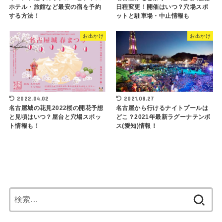
ホテル・旅館など最安の宿を予約
日程変更！開催はいつ？穴場スポ
する方法！
ットと駐車場・中止情報も
お出かけ
お出かけ
2022.04.02
2021.08.27
名古屋城の花見2022桜の開花予想
名古屋から行けるナイトプールは
と見頃はいつ？屋台と穴場スポッ
どこ？2021年最新ラグーナテンボ
ト情報も！
ス(愛知)情報！
検
索: