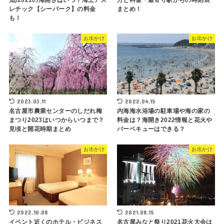
知)2021の海開きはいつ？海上アス
方と料金・最寄り駅からの時刻表
レチック【シーパーク】の料金
まとめ！
も！
お出かけ
お出かけ
2023.03.11
2022.04.15
名古屋市農業センターのしだれ梅
内海海水浴場の駐車場や海の家の
まつり2023はいつからいつまで？
料金は？海開き2022情報と花火や
見頃と開花時期まとめ
バーベキューはできる？
お出かけ
お出かけ
2022.10.08
2021.08.15
イベント近くのホテル・ビジネス
名古屋みなと祭り2021花火大会は