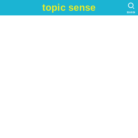
topic sense
SEARCH