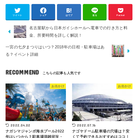
ツイート
シェア
はてブ
送る
Pocket
名古屋駅から日本ガイシホールへ電車での行き方と料
金、所要時間を詳しく解説！
一宮の七夕まつりはいつ？2018年の日程・駐車場はあ
る？イベント詳細
RECOMMEND
お出かけ
お出かけ
2022.04.02
2022.07.16
ナガシマジャンボ海水プール2022
ナゴヤドーム駐車場の穴場は？安
年はいつから？駐車場混雑状況・
くて予約できるおすすめはココ！