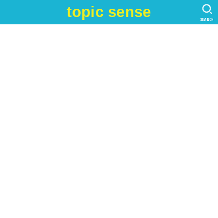
topic sense
SEARCH