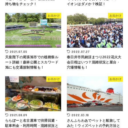
持ち物をチェック！
イオンはダメか？検証！
お出かけ
お出かけ
2021.07.05
2022.07.27
天皇陛下の尾張旭市での植樹祭ル
春日井市民納涼まつり2022花火大
ート詳細！森林公園とスカワード
会日程はいつ？混雑状況と屋台・
旭にも交通規制情報も！
穴場情報も！
お出かけ
お出かけ
2021.08.09
2022.03.18
ららぽーと名古屋車で渋滞回避・
さんふらわあでペットと船旅して
駐車料金・利用時間・混雑状況と
みた！ウィズペットの予約方法と