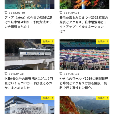
2022.07.20
2021.09.04
アトア（atoa）の今日の混雑状況
養老公園もみじまつり2021紅葉の
は？駐車場や割引・予約方法やラ
見頃とアクセス、駐車場混雑とラ
ンチ情報まとめ！
イトアップ・イルミネーション
は？
お出かけ
お出かけ
2019.04.30
2021.07.05
IKEA長久手の最寄り駅はどこ？料
やきものワールド2019の開催日程
金はいくら？ICカードは使えるの
と時間とアクセス方法を解説！無
か、まとめました
料で行く裏技もご紹介♪
お出かけ
お出かけ