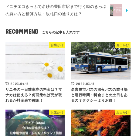
ドニチエコきっぷで名鉄の豊田市駅まで行く時のきっぷ
の買い方と精算方法・改札口の通り方は？
RECOMMEND
お出かけ
お出かけ
2023.04.18
2022.03.18
リニモの一日乗車券の料金は？マ
名古屋市バスの深夜バスの乗り場
ナカは使える？何回乗れば元が取
と運行時間・料金まとめ土日もあ
れるか料金表で確認！
るの？タクシーよりお得！
お出かけ
お出かけ