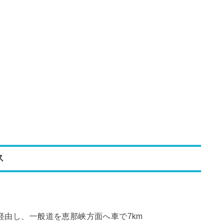
ス
を経由し、一般道を恵那峡方面へ車で7km