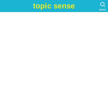
topic sense
SEARCH