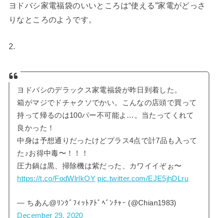
ヨドバシ家電福袋のいいところは“使える”家電がどっさ
りなところのようです。
2.
ヨドバシのデラックス家電福袋が昨日到着した。
箱がマジでドチャクソでかい。こんなの店頭で買って
持って帰るのは100パー不可能よ…。当たってくれて
良かった！
中身は予想通りだったけどプラス4点で計7品も入って
た♪お得中毒〜！！！
圧力鍋は黒、掃除機は紫だった、カワイイぞぉ〜
https://t.co/FodWlrlkOY
pic.twitter.com/EJE5jhDLru
— ちあん@ﾘﾝｸﾞﾌｨｯﾄｱﾄﾞﾍﾞﾝﾁｬｰ (@Chian1983)
December 29, 2020