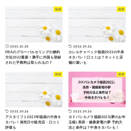
福袋
福袋
2022.03.05
2022.09.26
FBAのグローバルセリングの解約
カレルチャペック福袋2023の中身
方法2022最新！勝手に外国も登録
ネタバレ！口コミは？ネットと店
された手数料は取られるの？
舗の違いも
福袋
福袋
2022.09.26
2022.09.26
アスタリフト2023年福袋の中身ネ
ヨドバシカメラ福袋2023(夢のお年
タバレ！発売日や販売店・口コミ
玉箱) 美容・健康家電の夢 予約方
評価も
法と条件は？中身ネタバレも！