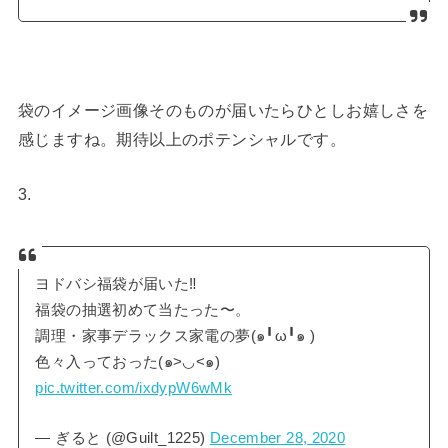
袋のイメージ画像そのものが届いたらひとしお嬉しさを
感じますね。期待以上のポテンシャルです。
3.
ヨドバシ福袋が届いた‼︎
福袋の抽選初めて当たった〜。
調理・家事デラックス家電の夢(๑╹ω╹๑ )
色々入っておった(๑>◡<๑)
pic.twitter.com/ixdypW6wMk
— ぎると (@Guilt_1225)
December 28, 2020