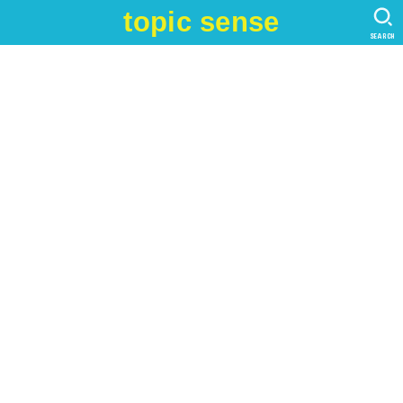
topic sense
SEARCH