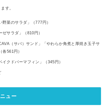
ります。
野菜のサラダ」（777円）
ゼサラダ」（810円）
CAVA（サバ）サンド」「やわらか角煮と厚焼き玉子サ
（各561円）
イクドバーマフィン」（345円）
ど
メニュー