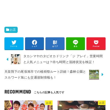
お店
ツイート
シェア
はてブ
送る
Pocket
タカシマヤのタピオカドリンク「ジ アレイ」営業時間
と人気メニューは？待ち時間と混雑状況を検証！
天皇陛下の尾張旭市での植樹祭ルート詳細！森林公園と
スカワード旭にも交通規制情報も！
RECOMMEND
お店
お店