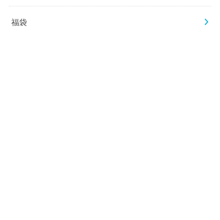
カテゴリー
お出かけ
お店
ライフハック・お役立ち
犬のしつけ教室
福袋