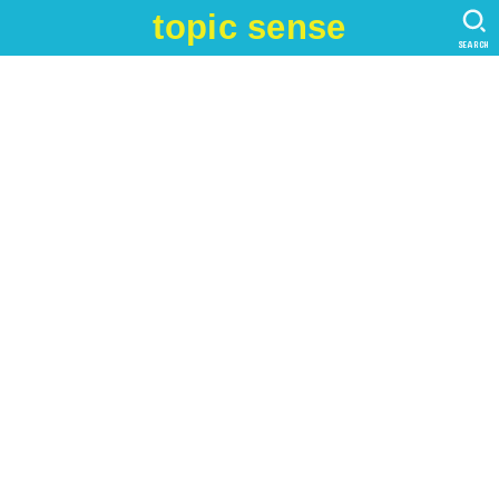
topic sense
SEARCH