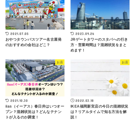
2021.07.05
2023.09.26
おやつタウンバスツアー名古屋発
JRゲートタワーのスタバへの行き
のおすすめの会社はどこ？
方・営業時間は？混雑状況をまと
めます！
お店
お店
2021.10.30
2022.03.18
iias（イーアス）春日井はいつオー
IKEA福岡新宮店の今日の混雑状況
プン？混雑状況は？どんなテナン
は？リアルタイムで知る方法を解
トが入るのか調査！
説！