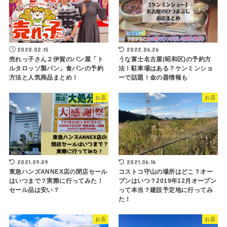
2020.02.15
2022.06.26
売れっ子さん２伊賀のパン屋「ト
うな富士名古屋(昭和区)の予約方
ルタロッソ製パン」食パンの予約
法！駐車場はある？ケンミンショ
方法と人気商品まとめ！
ーで話題！金の器情報も
お店
お店
2021.09.09
2021.06.16
東急ハンズANNEX店の閉店セール
コストコ守山の場所はどこ？オー
はいつまで？実際に行ってみた！
プンはいつ？2019年12月オープン
セール品は安い？
って本当？建設予定地に行ってみ
た！
お店
お店