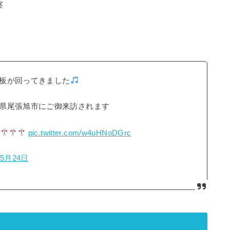
察
板が回ってきました
県尾張旭市にご御来訪されます
pic.twitter.com/w4uHNoDGrc
年5月24日