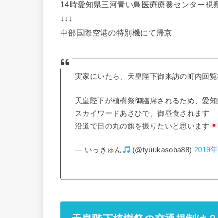
14時愛知県三河青い鳥医療療養センター視
↓↓↓
中部国際空港の特別機にて帰京
実家にいたら、天皇陛下御来訪の町内回覧
天皇陛下が植樹祭御臨席されるため、愛知
スカイワードあさひで、御昼食されます
沿道で日の丸の旗を振りたいと思います
— いっきゅん
(@tyuukasoba88)
2019