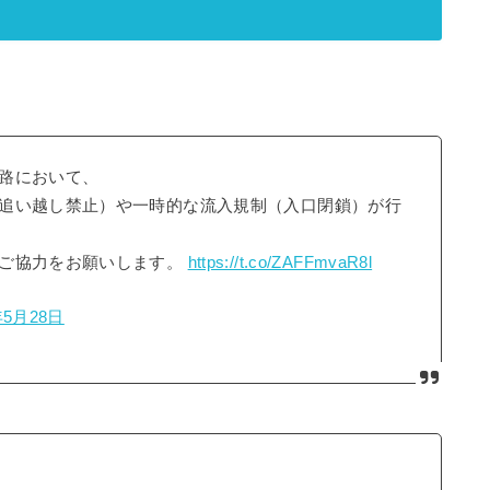
路において、
追い越し禁止）や一時的な流入規制（入口閉鎖）が行
、ご協力をお願いします。
https://t.co/ZAFFmvaR8l
年5月28日