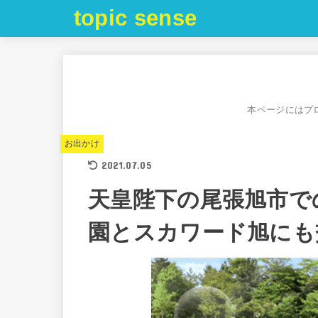
topic sense
本ページにはプ
お出かけ
2021.07.05
天皇陛下の尾張旭市で
園とスカワード旭にも