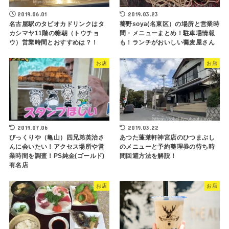
2019.06.01
2019.03.23
名古屋駅のタピオカドリンクはタ
蕎野soya(名東区）の場所と営業時
カシマヤ11階の糖朝（トウチョ
間・メニューまとめ！駐車場情報
ウ）営業時間とおすすめは？！
も！ランチがおいしい蕎麦屋さん
お店
お店
2019.07.06
2019.03.22
びっくりや（亀山）四兄弟英治さ
あつた蓬莱軒神宮店のひつまぶし
んに会いたい！アクセス場所や営
のメニューと予約整理券の待ち時
業時間を調査！PS純金(ゴールド)
間回避方法を解説！
有名店
お店
お店