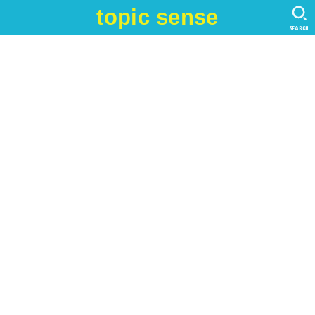
topic sense
SEARCH