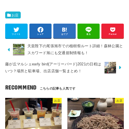
お店
ツイート
シェア
はてブ
送る
Pocket
天皇陛下の尾張旭市での植樹祭ルート詳細！森林公園と
スカワード旭にも交通規制情報も！
藤が丘マルシェearly bird(アーリーバード)2021の日程は
いつ？場所と駐車場、出店店舗一覧まとめ！
RECOMMEND
お店
お店