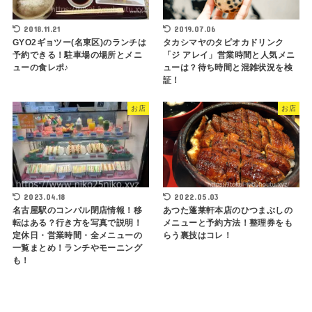
2018.11.21
2019.07.06
GYO2ギョツー(名東区)のランチは
タカシマヤのタピオカドリンク
予約できる！駐車場の場所とメニ
「ジ アレイ」営業時間と人気メニ
ューの食レポ♪
ューは？待ち時間と混雑状況を検
証！
お店
お店
2023.04.18
2022.05.03
名古屋駅のコンパル閉店情報！移
あつた蓬莱軒本店のひつまぶしの
転はある？行き方を写真で説明！
メニューと予約方法！整理券をも
定休日・営業時間・全メニューの
らう裏技はコレ！
一覧まとめ！ランチやモーニング
も！