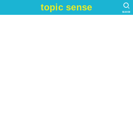
topic sense
SEARCH