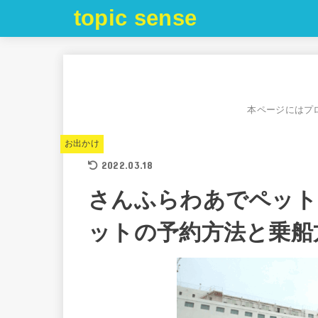
topic sense
本ページにはプ
お出かけ
2022.03.18
さんふらわあでペット
ットの予約方法と乗船