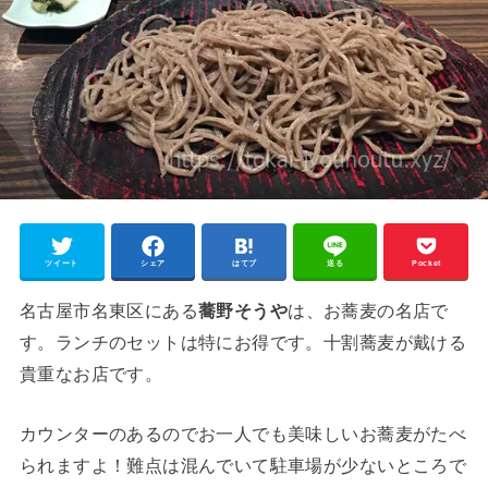
ツイート
シェア
はてブ
送る
Pocket
名古屋市名東区にある
蕎野そうや
は、お蕎麦の名店で
す。ランチのセットは特にお得です。十割蕎麦が戴ける
貴重なお店です。
カウンターのあるのでお一人でも美味しいお蕎麦がたべ
られますよ！難点は混んでいて駐車場が少ないところで