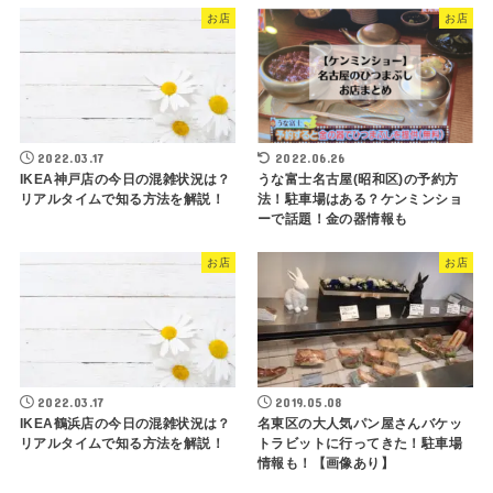
お店
お店
2022.03.17
2022.06.26
IKEA神戸店の今日の混雑状況は？
うな富士名古屋(昭和区)の予約方
リアルタイムで知る方法を解説！
法！駐車場はある？ケンミンショ
ーで話題！金の器情報も
お店
お店
2022.03.17
2019.05.08
IKEA鶴浜店の今日の混雑状況は？
名東区の大人気パン屋さんバケッ
リアルタイムで知る方法を解説！
トラビットに行ってきた！駐車場
情報も！【画像あり】