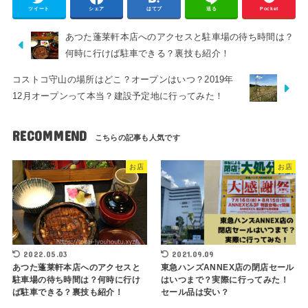
ツイート
シェア
はてブ
送る
Pocket
あつた蓬莱軒本店へのアクセスと駐車場の待ち時間は？
何時に行けば駐車できる？裏技も紹介！
コストコ守山の場所はどこ？オープンはいつ？2019年
12月オープンって本当？建設予定地に行ってみた！
RECOMMEND
お店
お店
2022.05.03
2021.09.09
あつた蓬莱軒本店へのアクセスと
東急ハンズANNEX店の閉店セール
駐車場の待ち時間は？何時に行け
はいつまで？実際に行ってみた！
ば駐車できる？裏技も紹介！
セール品は安い？