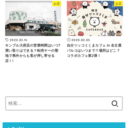
お店
お店
2022.03.14
2020.02.05
キンブル大府店の営業時間はいつ?
自分ツッコミくまカフェ in 名古屋
買い取りはできる？転売ヤーの聖
パルコはいつまで？場所はどこ？
地で県外からも客が押し寄せる
コラボカフェ第2弾！
店！!