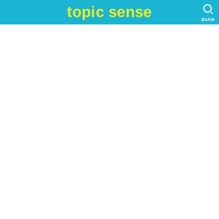
topic sense
SEARCH